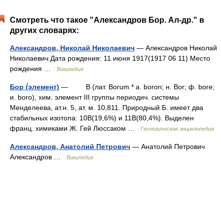
Смотреть что такое "Александров Бор. Ал-др." в
других словарях:
Александров, Николай Николаевич
— Александров Николай
Николаевич Дата рождения: 11 июня 1917(1917 06 11) Место
рождения …
Википедия
Бор (́элемент)
— В (лат. Borum * a. boron; н. Bor; ф. bore;
и. boro), хим. элемент III группы периодич. системы
Менделеева, ат.н. 5, ат. м. 10,811. Природный Б. имеет два
стабильных изотопа: 10В(19,6%) и 11В(80,4%). Выделен
франц. химиками Ж. Гей Люссаком …
Геологическая энциклопедия
Александров, Анатолий Петрович
— Анатолий Петрович
Александров …
Википедия