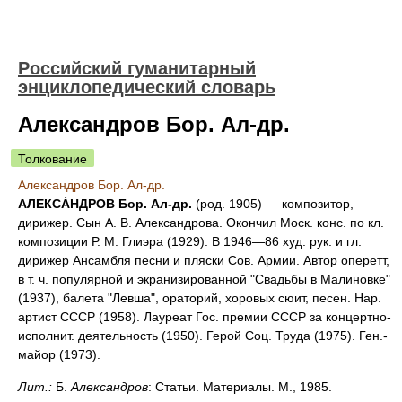
Российский гуманитарный
энциклопедический словарь
Александров Бор. Ал-др.
Толкование
Александров Бор. Ал-др.
АЛЕКСА́НДРОВ Бор. Ал-др.
(род. 1905) — композитор,
дирижер. Сын А. В. Александрова. Окончил Моск. конс. по кл.
композиции Р. М. Глиэра (1929). В 1946—86 худ. рук. и гл.
дирижер Ансамбля песни и пляски Сов. Армии. Автор оперетт,
в т. ч. популярной и экранизированной "Свадьбы в Малиновке"
(1937), балета "Левша", ораторий, хоровых сюит, песен. Нар.
артист СССР (1958). Лауреат Гос. премии СССР за концертно-
исполнит. деятельность (1950). Герой Соц. Труда (1975). Ген.-
майор (1973).
Лит.:
Б.
Александров
: Статьи. Материалы. М., 1985.