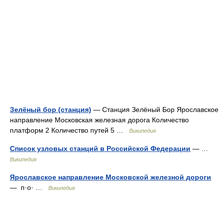
Зелёный бор (станция)
— Станция Зелёный Бор Ярославское
направление Московская железная дорога Количество
платформ 2 Количество путей 5 …
Википедия
Список узловых станций в Российской Федерации
— …
Википедия
Ярославское направление Московской железной дороги
— п·о· …
Википедия